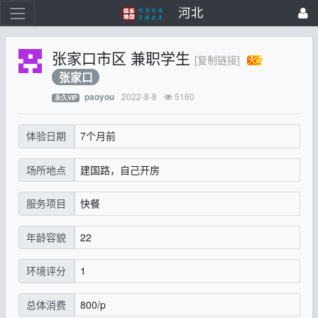
河北
张家口市区 兼职学生
[复制链接]
张家口
2022-8-8
5160
paoyou
永久VIP
7个月前
体验日期
建国路，自己开房
场所地点
快餐
服务项目
22
年龄容貌
1
环境评分
800/p
总体消费