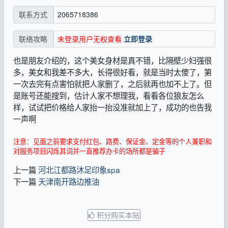
2065718386
联系方式
未登录用户无权查看
立即登录
联络攻略
也是朋友介绍的，这个美女身材是真不错，比隔壁少妇强很
多，美女和我差不多大，长得很好看，就是当时太傻了，第
一次去完有点害怕就把人家删了，之后就再也加不上了。但
是账号还能搜到，估计人家不想理我，看看各位狼友怎么
样，试试把价格给人家抬一抬没准就加上了，成功的也告我
一声啊
注意：见面之前要求支付红包、路费、保证金、定金等的个人兼职和
对服务项目闪烁其词并一直推荐办卡的场所都是骗子
上一篇
河北江都路沐足印象spa
下一篇
天津南开路边推油
积分购买本贴