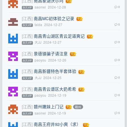
[江西]
南昌象湖沃尔玛
saomei
2024-12-28
0
永久VIP
[江西]
南昌MC初体验之记录
taida
2024-12-27
0
永久VIP
[江西]
南昌青山湖区青云足道爽记
大JJ
2024-12-27
0
永久VIP
[江西]
景德镇骗子请注意
paoyou
2024-12-26
0
永久VIP
[江西]
南昌新疆特色半套体验
大JJ
2024-12-25
0
永久VIP
[江西]
南昌青云谱区大奶希希
paoyou
2024-12-19
0
永久VIP
[江西]
赣州嫩妹上门记
赣州
saomei
2024-12-19
0
永久VIP
[江西]
南昌王府井92小爽（求）