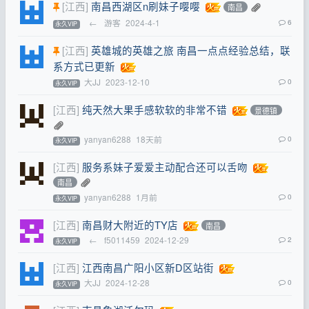
[江西]
南昌西湖区n刷妹子嘤嘤
南昌
←
游客
2024-4-1
6
永久VIP
[江西]
英雄城的英雄之旅 南昌一点点经验总结，联
系方式已更新
大JJ
2023-12-10
0
永久VIP
[江西]
纯天然大果手感软软的非常不错
景德镇
yanyan6288
18天前
0
永久VIP
[江西]
服务系妹子爱爱主动配合还可以舌吻
南昌
yanyan6288
1月前
0
永久VIP
[江西]
南昌财大附近的TY店
南昌
←
f5011459
2024-12-29
2
永久VIP
[江西]
江西南昌广阳小区新D区站街
大JJ
2024-12-28
0
永久VIP