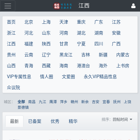
江西
首页
北京
上海
天津
重庆
广东
江苏
浙江
河北
山东
河南
湖北
湖南
安徽
江西
福建
陕西
甘肃
宁夏
四川
广西
贵州
云南
辽宁
黑龙江
吉林
新疆
内蒙古
山西
青海
西藏
海南
港澳台
海外
上书房
VIP专属性息
情人圈
文爱圈
永久VIP精品性息
众议院
城区：
南昌
九江
鹰潭
萍乡
赣州
新余
吉安
宜春
抚州
上饶
全部
景德镇
排序：
回帖时间
最新
已备案
优秀
精华