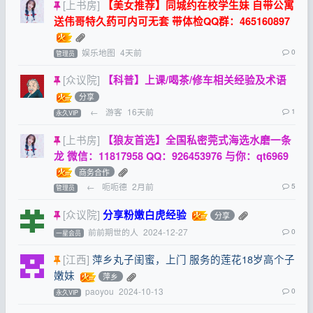
[上书房]
【美女推荐】同城约在校学生妹 自带公寓
送伟哥特久药可内可无套 带体检QQ群：465160897
娱乐地图
4天前
0
管理员
[众议院]
【科普】上课/喝茶/修车相关经验及术语
分享
←
游客
16天前
1
永久VIP
[上书房]
【狼友首选】全国私密莞式海选水磨一条
龙 微信：11817958 QQ：926453976 与你：qt6969
商务合作
←
呃呃德
2月前
5
管理员
[众议院]
分享粉嫩白虎经验
分享
前前期世的人
2024-12-27
0
一星会员
[江西]
萍乡丸子闺蜜，上门 服务的莲花18岁高个子
嫩妹
萍乡
paoyou
2024-10-13
0
永久VIP