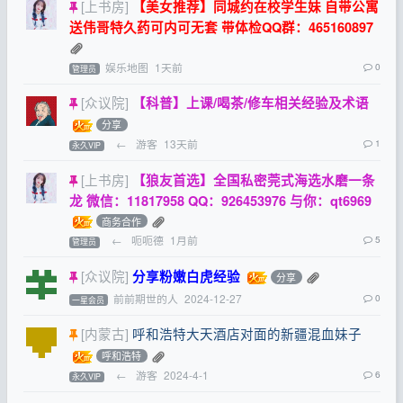
[上书房]
【美女推荐】同城约在校学生妹 自带公寓
送伟哥特久药可内可无套 带体检QQ群：465160897
娱乐地图
1天前
0
管理员
[众议院]
【科普】上课/喝茶/修车相关经验及术语
分享
←
游客
13天前
1
永久VIP
[上书房]
【狼友首选】全国私密莞式海选水磨一条
龙 微信：11817958 QQ：926453976 与你：qt6969
商务合作
←
呃呃德
1月前
5
管理员
[众议院]
分享粉嫩白虎经验
分享
前前期世的人
2024-12-27
0
一星会员
[内蒙古]
呼和浩特大天酒店对面的新疆混血妹子
呼和浩特
←
游客
2024-4-1
6
永久VIP