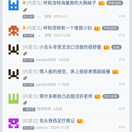
[内蒙古]
呼和浩特海量旁的大胸妹子
呼和浩特
←
游客
2024-4-1
8
永久VIP
[内蒙古]
呼和浩特有一个维族少妇
呼和浩特
←
游客
2024-3-30
2
永久VIP
[内蒙古]
小舌头非常灵活口活做的很舒服
赤峰
yanyan6288
14天前
0
永久VIP
[内蒙古]
情人般的感觉，床上很欲表情超级骚
yanyan6288
17天前
0
永久VIP
[内蒙古]
鄂尔多斯前凸后翘活好老师
鄂尔多斯
悠悠转转
4月前
0
一星会员
[内蒙古]
包头铁西足疗爽记
paoyou
2024-12-28
0
永久VIP