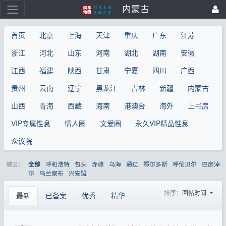
内蒙古
首页
北京
上海
天津
重庆
广东
江苏
浙江
河北
山东
河南
湖北
湖南
安徽
江西
福建
陕西
甘肃
宁夏
四川
广西
贵州
云南
辽宁
黑龙江
吉林
新疆
内蒙古
山西
青海
西藏
海南
港澳台
海外
上书房
VIP专属性息
情人圈
文爱圈
永久VIP精品性息
众议院
城区：
呼和浩特
包头
赤峰
乌海
通辽
鄂尔多斯
呼伦贝尔
巴彦淖
全部
尔
乌兰察布
兴安盟
排序：
回帖时间
最新
已备案
优秀
精华