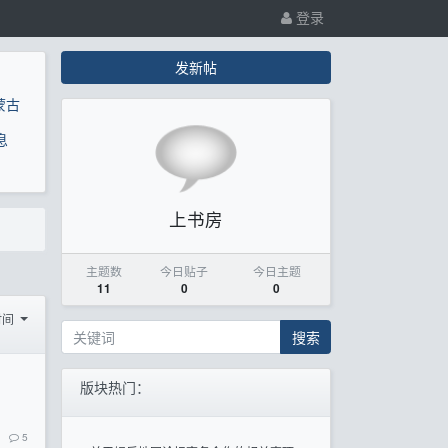
登录
发新帖
蒙古
息
上书房
主题数
今日贴子
今日主题
11
0
0
时间
搜索
版块热门：
5