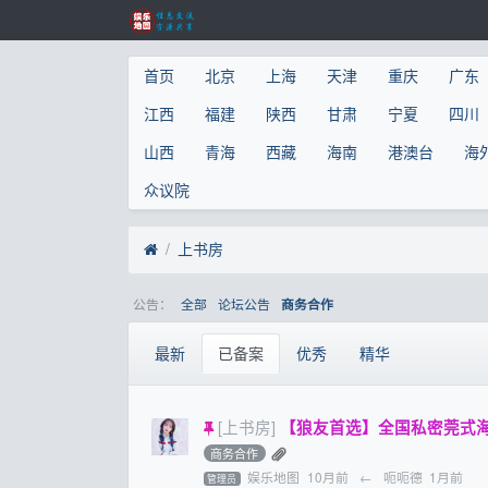
首页
北京
上海
天津
重庆
广东
江西
福建
陕西
甘肃
宁夏
四川
山西
青海
西藏
海南
港澳台
海
众议院
上书房
公告：
全部
论坛公告
商务合作
最新
已备案
优秀
精华
[上书房]
【狼友首选】全国私密莞式海选水磨一
商务合作
娱乐地图
10月前
←
呃呃德
1月前
管理员