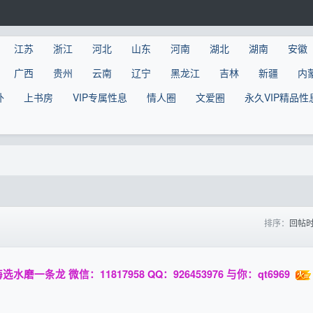
江苏
浙江
河北
山东
河南
湖北
湖南
安徽
广西
贵州
云南
辽宁
黑龙江
吉林
新疆
内
外
上书房
VIP专属性息
情人圈
文爱圈
永久VIP精品性
排序：
回帖
条龙 微信：11817958 QQ：926453976 与你：qt6969