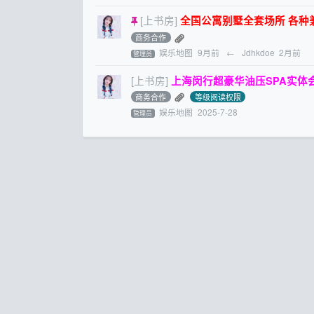
[上书房]
全国公寓别墅全套场所 各种兼职 微信D
商务合作
娱乐地图
9月前
←
Jdhkdoe
2月前
管理员
[上书房]
上海闵行超豪华油压SPA实体会
商务合作
等级阅读权限
娱乐地图
2025-7-28
管理员